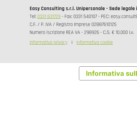
Easy Consulting s.r.l. Unipersonale - Sede legale 
Tel:
0331 631729
- Fax: 0331 540107 - PEC: easy.consult
C.F. / P. IVA / Registro Imprese 02887610125
Numero iscrizione REA VA - 298926 - C.S. € 10.000 i.v.
Informativa privacy
Informativa cookie
Informativa sul