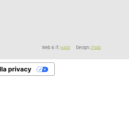
Web & IT:
vubai
Design:
21adv
lla privacy